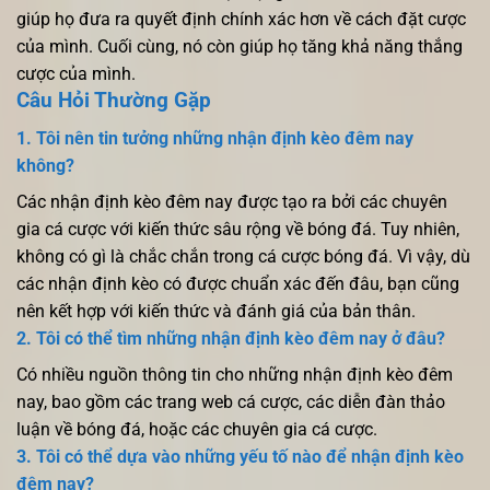
giúp họ đưa ra quyết định chính xác hơn về cách đặt cược
của mình. Cuối cùng, nó còn giúp họ tăng khả năng thắng
cược của mình.
Câu Hỏi Thường Gặp
1. Tôi nên tin tưởng những nhận định kèo đêm nay
không?
Các nhận định kèo đêm nay được tạo ra bởi các chuyên
gia cá cược với kiến thức sâu rộng về bóng đá. Tuy nhiên,
không có gì là chắc chắn trong cá cược bóng đá. Vì vậy, dù
các nhận định kèo có được chuẩn xác đến đâu, bạn cũng
nên kết hợp với kiến thức và đánh giá của bản thân.
2. Tôi có thể tìm những nhận định kèo đêm nay ở đâu?
Có nhiều nguồn thông tin cho những nhận định kèo đêm
nay, bao gồm các trang web cá cược, các diễn đàn thảo
luận về bóng đá, hoặc các chuyên gia cá cược.
3. Tôi có thể dựa vào những yếu tố nào để nhận định kèo
đêm nay?