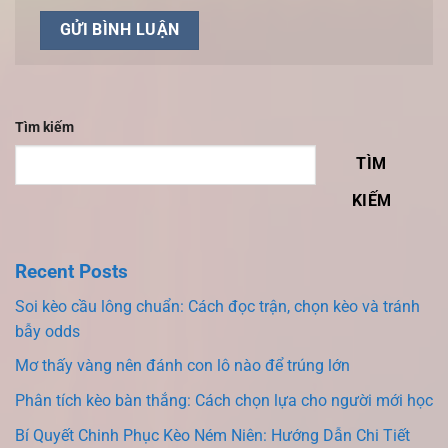
Tìm kiếm
TÌM
KIẾM
Recent Posts
Soi kèo cầu lông chuẩn: Cách đọc trận, chọn kèo và tránh
bẫy odds
Mơ thấy vàng nên đánh con lô nào để trúng lớn
Phân tích kèo bàn thắng: Cách chọn lựa cho người mới học
Bí Quyết Chinh Phục Kèo Ném Niên: Hướng Dẫn Chi Tiết