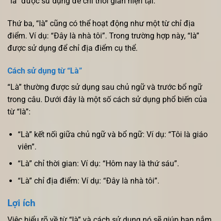
“là” được sử dụng để chỉ thời gian hiện tại.
Thứ ba, “là” cũng có thể hoạt động như một từ chỉ địa
điểm. Ví dụ: “Đây là nhà tôi”. Trong trường hợp này, “là”
được sử dụng để chỉ địa điểm cụ thể.
Cách sử dụng từ “Là”
“Là” thường được sử dụng sau chủ ngữ và trước bổ ngữ
trong câu. Dưới đây là một số cách sử dụng phổ biến của
từ “là”:
“Là” kết nối giữa chủ ngữ và bổ ngữ: Ví dụ: “Tôi là giáo
viên”.
“Là” chỉ thời gian: Ví dụ: “Hôm nay là thứ sáu”.
“Là” chỉ địa điểm: Ví dụ: “Đây là nhà tôi”.
Lợi ích
Việc hiểu rõ về từ “là” và cách sử dụng nó sẽ giúp bạn nắm