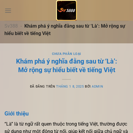
Chuyển
đến
nội
dung
Sv388
-
Khám phá ý nghĩa đằng sau từ ‘Là’: Mở rộng sự
hiểu biết về tiếng Việt
CHƯA PHÂN LOẠI
Khám phá ý nghĩa đằng sau từ ‘Là’:
Mở rộng sự hiểu biết về tiếng Việt
ĐÃ ĐĂNG TRÊN
THÁNG 1 8, 2025
BỞI
ADMIN
Giới thiệu
“Là” là từ ngữ rất quen thuộc trong tiếng Việt, thường được
sử dụng như một động từ nối, giúp kết nối giữa chủ ngữ và