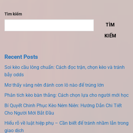
Tìm kiếm
TÌM
KIẾM
Recent Posts
Soi kèo cầu lông chuẩn: Cách đọc trận, chọn kèo và tránh
bẫy odds
Mơ thấy vàng nên đánh con lô nào để trúng lớn
Phân tích kèo bàn thắng: Cách chọn lựa cho người mới học
Bí Quyết Chinh Phục Kèo Ném Niên: Hướng Dẫn Chi Tiết
Cho Người Mới Bắt Đầu
Hiểu rõ về luật hiệp phụ – Cần biết để tránh nhầm lẫn trong
giao dịch