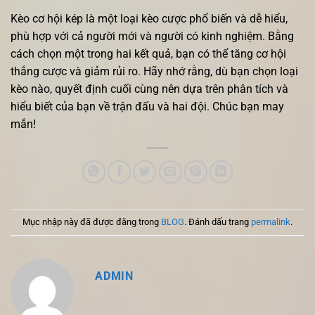
Kèo cơ hội kép là một loại kèo cược phổ biến và dễ hiểu,
phù hợp với cả người mới và người có kinh nghiệm. Bằng
cách chọn một trong hai kết quả, bạn có thể tăng cơ hội
thắng cược và giảm rủi ro. Hãy nhớ rằng, dù bạn chọn loại
kèo nào, quyết định cuối cùng nên dựa trên phân tích và
hiểu biết của bạn về trận đấu và hai đội. Chúc bạn may
mắn!
Mục nhập này đã được đăng trong
BLOG
. Đánh dấu trang
permalink
.
ADMIN