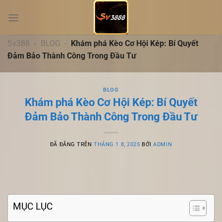
Chuyển
đến
nội
dung
Sv388
-
BLOG
-
Khám phá Kèo Cơ Hội Kép: Bí Quyết
Đảm Bảo Thành Công Trong Đầu Tư
BLOG
Khám phá Kèo Cơ Hội Kép: Bí Quyết
Đảm Bảo Thành Công Trong Đầu Tư
ĐÃ ĐĂNG TRÊN
THÁNG 1 8, 2025
BỞI
ADMIN
MỤC LỤC