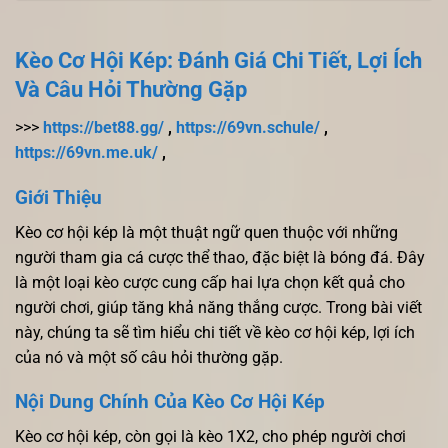
Kèo Cơ Hội Kép: Đánh Giá Chi Tiết, Lợi Ích
Và Câu Hỏi Thường Gặp
>>>
https://bet88.gg/
,
https://69vn.schule/
,
https://69vn.me.uk/
,
Giới Thiệu
Kèo cơ hội kép là một thuật ngữ quen thuộc với những
người tham gia cá cược thể thao, đặc biệt là bóng đá. Đây
là một loại kèo cược cung cấp hai lựa chọn kết quả cho
người chơi, giúp tăng khả năng thắng cược. Trong bài viết
này, chúng ta sẽ tìm hiểu chi tiết về kèo cơ hội kép, lợi ích
của nó và một số câu hỏi thường gặp.
Nội Dung Chính Của Kèo Cơ Hội Kép
Kèo cơ hội kép, còn gọi là kèo 1X2, cho phép người chơi