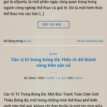
gọi là eSports, là một phần ngày càng quan trọng trong
ngành công nghiệp thể thao và giải trí. Đó là một hình thức
thể thao mà các trận […]
TIẾP TỤC ĐỌC
→
Đã đăng trong
BLOG
Để lại một bình luận
BLOG
Các vị trí trong bóng đá: Hiểu rõ để thành
công trên sân cỏ
ĐÃ ĐĂNG TRÊN
THÁNG 1 8, 2025
BỞI
ADMIN
Các Vị Trí Trong Bóng Đá: Một Bức Tranh Toàn Diện Giới
Thiệu Bóng đá, một trong những môn thể thao phổ biến
nhất trên thế giới, không chỉ đơn thuần là một trò chơi giữa